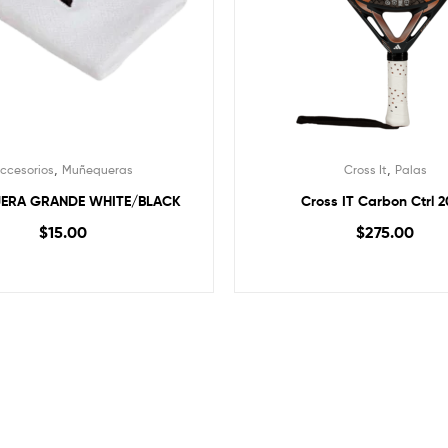
,
,
ccesorios
Muñequeras
Cross It
Palas
ERA GRANDE WHITE/BLACK
Cross IT Carbon Ctrl 
$
15.00
$
275.00