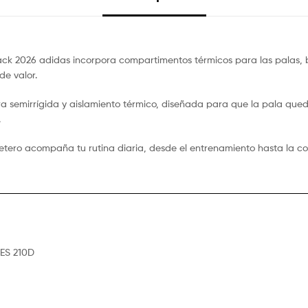
ack 2026 adidas incorpora compartimentos térmicos para las palas, bo
de valor.
ra semirrígida y aislamiento térmico, diseñada para que la pala que
.
letero acompaña tu rutina diaria, desde el entrenamiento hasta la c
PES 210D