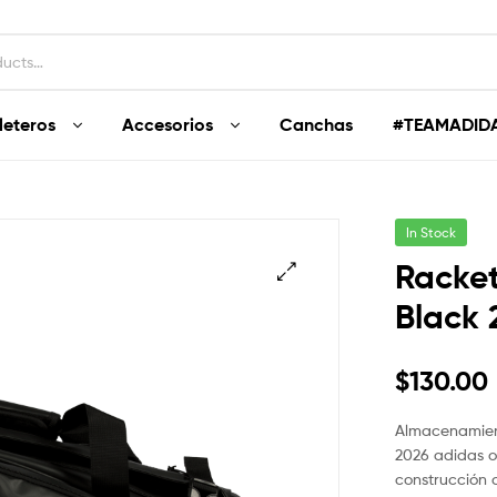
leteros
Accesorios
Canchas
#TEAMADID
In Stock
Racke
Black 
🔍
$
130.00
Almacenamient
2026 adidas o
construcción 