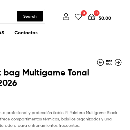
0
0
Search
$
0.00
AS
Contactos
t bag Multigame Tonal
2026
$
$
130.00
130.00
o profesional y protección fiable. El Paletero Multigame Black
frece compartimentos térmicos, bolsillos organizados y una
duradera para entrenamientos frecuentes.