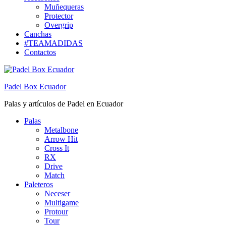
Muñequeras
Protector
Overgrip
Canchas
#TEAMADIDAS
Contactos
Padel Box Ecuador
Palas y artículos de Padel en Ecuador
Palas
Metalbone
Arrow Hit
Cross It
RX
Drive
Match
Paleteros
Neceser
Multigame
Protour
Tour