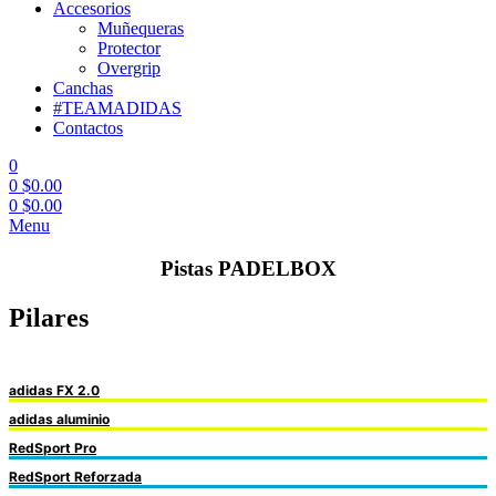
Accesorios
Muñequeras
Protector
Overgrip
Canchas
#TEAMADIDAS
Contactos
0
0
$
0.00
0
$
0.00
Menu
Pistas PADELBOX
Pilares
adidas FX 2.0
adidas aluminio
RedSport Pro
RedSport Reforzada