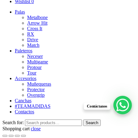
Wishlist
0
Palas
Metalbone
Arrow Hit
Cross It
RX
Drive
Match
Paleteros
Neceser
Multigame
Protour
Tour
Accesorios
Muñequeras
Protector
Overgrip
Canchas
#TEAMADIDAS
Contáctanos
Contactos
Search for:
Search
Shopping cart
close