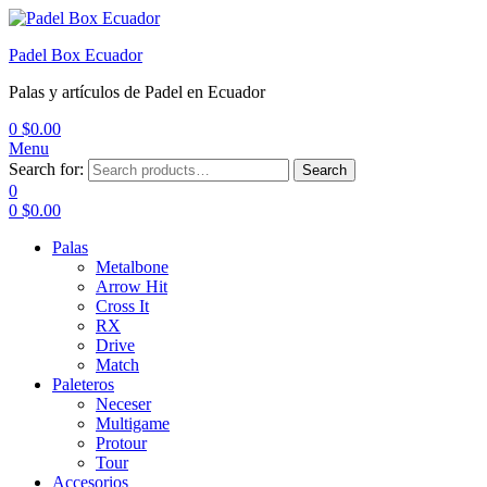
Padel Box Ecuador
Palas y artículos de Padel en Ecuador
0
$
0.00
Menu
Search for:
Search
0
0
$
0.00
Palas
Metalbone
Arrow Hit
Cross It
RX
Drive
Match
Paleteros
Neceser
Multigame
Protour
Tour
Accesorios