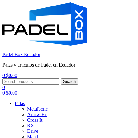
Padel Box Ecuador
Palas y artículos de Padel en Ecuador
0
$
0.00
Menu
Search
Search
for:
0
0
$
0.00
Palas
Metalbone
Arrow Hit
Cross It
RX
Drive
Match