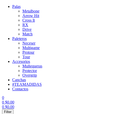
Palas
Metalbone
Arrow Hit
Cross It
RX
Drive
Match
Paleteros
Neceser
Multigame
Protour
Tour
Accesorios
Muñequeras
Protector
Overgrip
Canchas
#TEAMADIDAS
Contactos
0
0
$
0.00
0
$
0.00
Menu
Filter