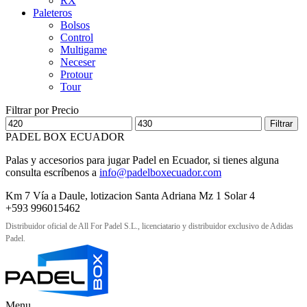
RX
Paleteros
Bolsos
Control
Multigame
Neceser
Protour
Tour
Filtrar por Precio
Precio
Precio
Filtrar
mínimo
máximo
PADEL BOX ECUADOR
Palas y accesorios para jugar Padel en Ecuador, si tienes alguna
consulta escríbenos a
info@padelboxecuador.com
Km 7 Vía a Daule, lotizacion Santa Adriana Mz 1 Solar 4
+593 996015462
Distribuidor oficial de All For Padel S.L., licenciatario y distribuidor exclusivo de Adidas
Padel.
Menu