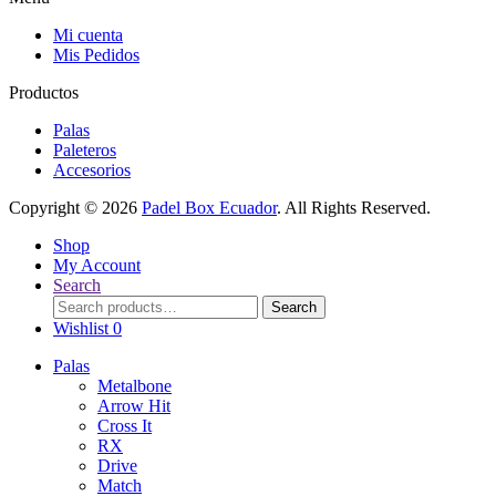
Mi cuenta
Mis Pedidos
Productos
Palas
Paleteros
Accesorios
Copyright © 2026
Padel Box Ecuador
. All Rights Reserved.
Shop
My Account
Search
Search
Search
for:
Wishlist
0
Palas
Metalbone
Arrow Hit
Cross It
RX
Drive
Match