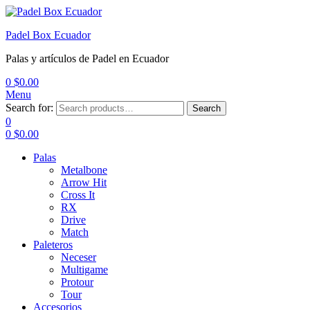
Padel Box Ecuador
Palas y artículos de Padel en Ecuador
0
$
0.00
Menu
Search for:
Search
0
0
$
0.00
Palas
Metalbone
Arrow Hit
Cross It
RX
Drive
Match
Paleteros
Neceser
Multigame
Protour
Tour
Accesorios