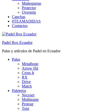
Muñequeras
Protector
Overgrip
Canchas
#TEAMADIDAS
Contactos
Padel Box Ecuador
Palas y artículos de Padel en Ecuador
Palas
Metalbone
Arrow Hit
Cross It
RX
Drive
Match
Paleteros
Neceser
Multigame
Protour
Tour