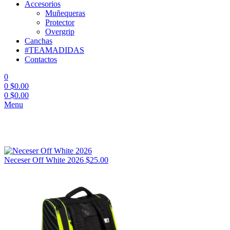
Accesorios
Muñequeras
Protector
Overgrip
Canchas
#TEAMADIDAS
Contactos
0
0
$
0.00
0
$
0.00
Menu
Neceser Off White 2026
$
25.00