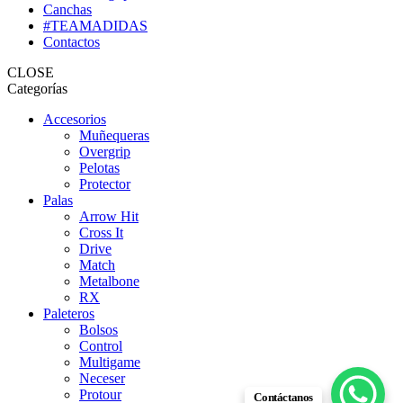
Canchas
#TEAMADIDAS
Contactos
CLOSE
Categorías
Accesorios
Muñequeras
Overgrip
Pelotas
Protector
Palas
Arrow Hit
Cross It
Drive
Match
Metalbone
RX
Paleteros
Bolsos
Control
Multigame
Neceser
Protour
Contáctanos