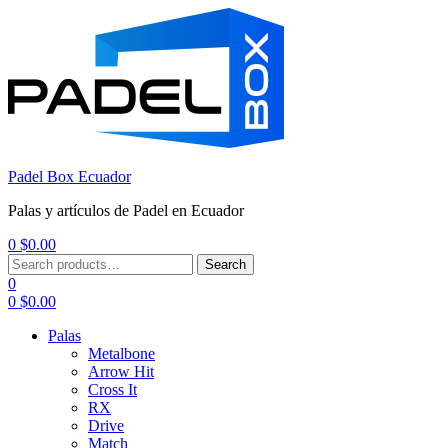
Padel Box Ecuador
Palas y artículos de Padel en Ecuador
0
$
0.00
Menu
Search
Search
for:
0
0
$
0.00
Palas
Metalbone
Arrow Hit
Cross It
RX
Drive
Match