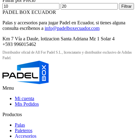
Filtrar por Precio
Precio
Precio
Filtrar
mínimo
máximo
PADEL BOX ECUADOR
Palas y accesorios para jugar Padel en Ecuador, si tienes alguna
consulta escríbenos a
info@padelboxecuador.com
Km 7 Vía a Daule, lotizacion Santa Adriana Mz 1 Solar 4
+593 996015462
Distribuidor oficial de All For Padel S.L., licenciatario y distribuidor exclusivo de Adidas
Padel.
Menu
Mi cuenta
Mis Pedidos
Productos
Palas
Paleteros
Accesorios