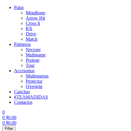
Palas
Metalbone
Arrow Hit
Cross It
RX
Drive
Match
Paleteros
Neceser
Multigame
Protour
Tour
Accesorios
Muñequeras
Protector
Overgrip
Canchas
#TEAMADIDAS
Contactos
0
0
$
0.00
0
$
0.00
Menu
Filter