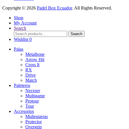
Copyright © 2026
Padel Box Ecuador
. All Rights Reserved.
Shop
My Account
Search
Search
Search
for:
Wishlist
0
Palas
Metalbone
Arrow Hit
Cross It
RX
Drive
Match
Paleteros
Neceser
Multigame
Protour
Tour
Accesorios
Muñequeras
Protector
Overgrip