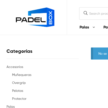
Padel
Box
Ecuador
Palas
Pa
Padel
Box
Categorías
Ecuador
No se
Palas
y
Accesorios
artículos
Muñequeras
de
Padel
Overgrip
en
Ecuador
Pelotas
Protector
Palas