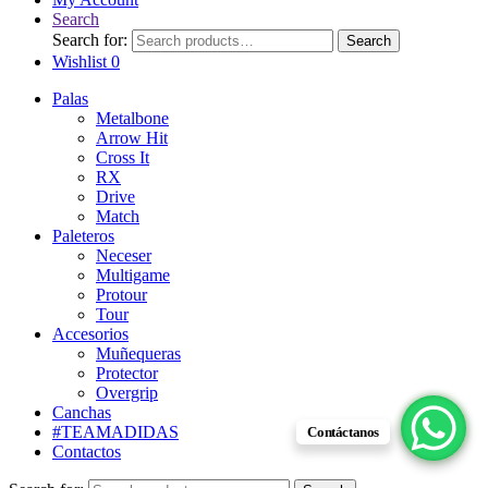
Search
Search for:
Search
Wishlist
0
Palas
Metalbone
Arrow Hit
Cross It
RX
Drive
Match
Paleteros
Neceser
Multigame
Protour
Tour
Accesorios
Muñequeras
Protector
Overgrip
Canchas
#TEAMADIDAS
Contáctanos
Contactos