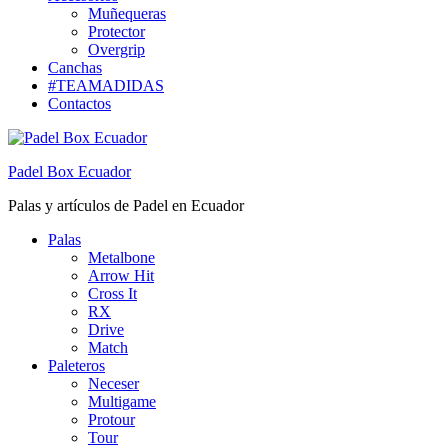
Muñequeras
Protector
Overgrip
Canchas
#TEAMADIDAS
Contactos
Padel Box Ecuador
Palas y artículos de Padel en Ecuador
Palas
Metalbone
Arrow Hit
Cross It
RX
Drive
Match
Paleteros
Neceser
Multigame
Protour
Tour