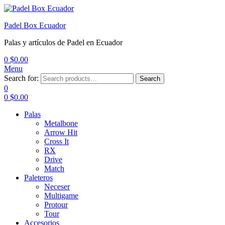
Padel Box Ecuador
Palas y artículos de Padel en Ecuador
0
$
0.00
Menu
Search for:
Search
0
0
$
0.00
Palas
Metalbone
Arrow Hit
Cross It
RX
Drive
Match
Paleteros
Neceser
Multigame
Protour
Tour
Accesorios