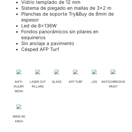
Vidrio templado de 12 mm
Sistema de plegado en mallas de 3×2 m
Planchas de soporte Try&Buy de 8mm de
espesor
Led de 8x136W
Fondos panorámicos sin pilares en
esquineros
Sin anclaje a pavimento
Césped AFP Turf
ANTI-
LASER CUT
GLASS
AFP TURF
LED
ANTICORROSIVE
INJURY
PILLARS
PAINT
MESH
WIND 60
KM/H