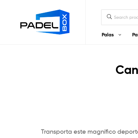
Padel
Box
Ecuador
Palas
Pa
Padel
Box
Can
Ecuador
Palas
y
artículos
de
Padel
en
Ecuador
Transporta este magnífico deport