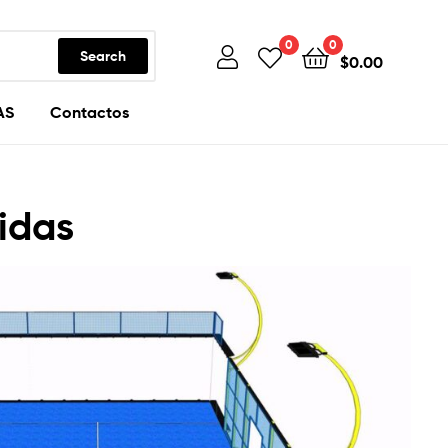
0
0
Search
$
0.00
AS
Contactos
idas