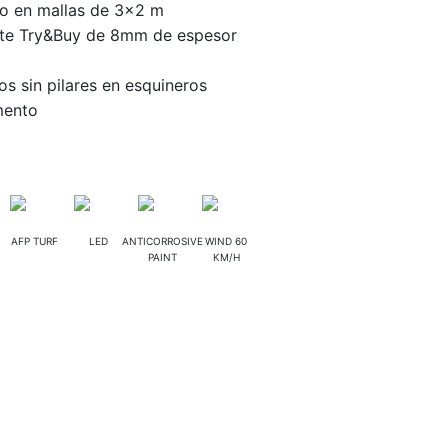
o en mallas de 3×2 m
rte Try&Buy de 8mm de espesor
s sin pilares en esquineros
mento
AFP TURF
LED
ANTICORROSIVE
WIND 60
PAINT
KM/H