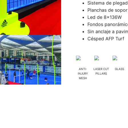
Sistema de plegad
Planchas de sopo
Led de 8x136W
Fondos panorámico
Sin anclaje a pavi
Césped AFP Turf
ANTI-
LASER CUT
GLASS
INJURY
PILLARS
MESH